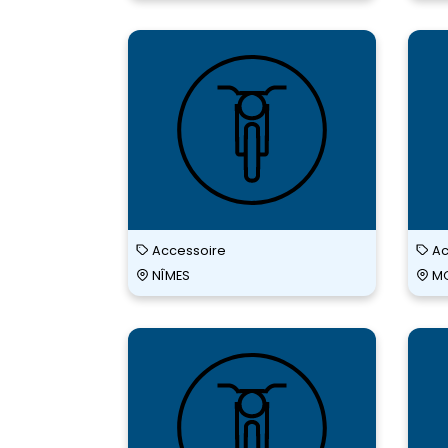
POI
MI
BATTE
Accessoire
Ac
NÎMES
MO
POI
MI
BATTE