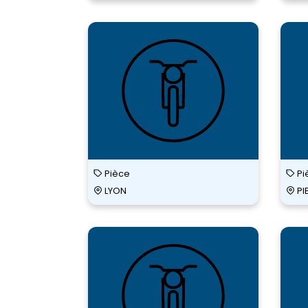
Fran
PLAQ
Pièce
Pi
LYON
PI
SPEE
TOUL