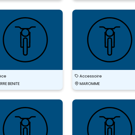
ce
CARDY
UES
LYON
SUD
èce
Accessoire
ERRE BENITE
MAROMME
DWAY
SPEEDWAY
OUSE
AUBAGNE