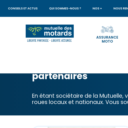
Aller
au
CONSEILS ET ACTUS
QUI SOMMES-NOUS ?
NOS +
NOUS RE
contenu
principal
ASSURANCE
MOTO
Votre
recherche
Les offres de nos
partenaires
En étant sociétaire de la Mutuelle,
roues locaux et nationaux. Vous s