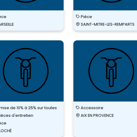
èce
Pièce
RSEILLE
SAINT-MITRE-LES-REMPARTS
O-
MOTEUR
ER
ACTIF
mise de 10% à 25% sur toutes
Accessoire
pièces d'entretien
AIX EN PROVENCE
èce
LOCHÉ