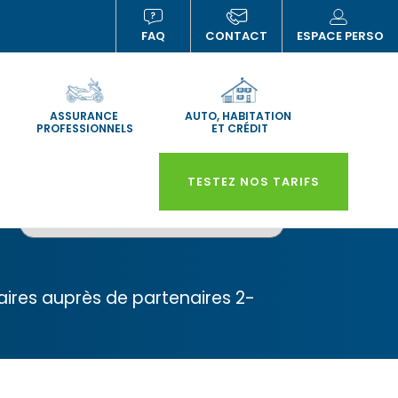
FAQ
CONTACT
ESPACE PERSO
(NOUVELLE
(NOUVELLE
(N
FENÊTRE)
FENÊTRE)
FE
ASSURANCE
AUTO, HABITATION
PROFESSIONNELS
ET CRÉDIT
TESTEZ NOS TARIFS
faires auprès de partenaires 2-