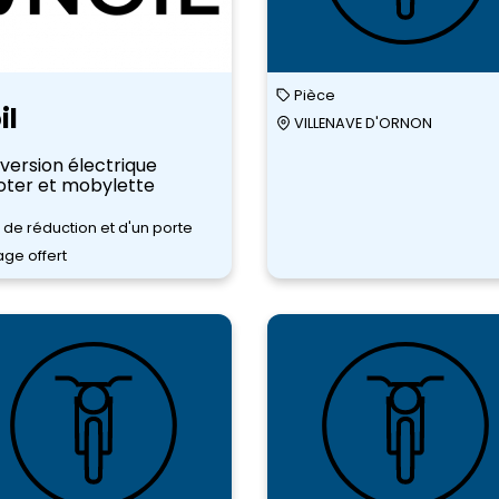
Pièce
il
VILLENAVE D'ORNON
version électrique
oter et mobylette
 de réduction et d'un porte
ge offert
CALDENTEY
SCOOTERS