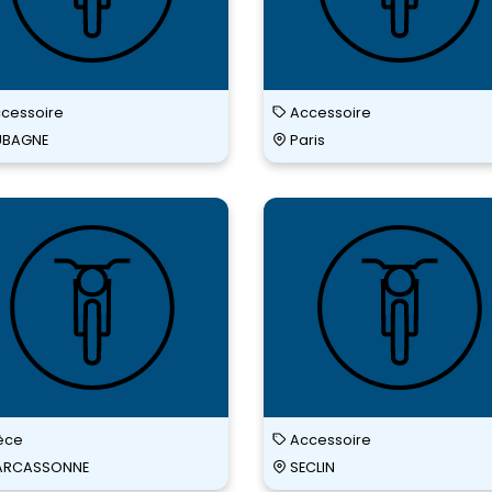
cessoire
Accessoire
UBAGNE
Paris
RDY
ERIC
PELLIER
MOTO
SPORT
èce
Accessoire
ARCASSONNE
SECLIN