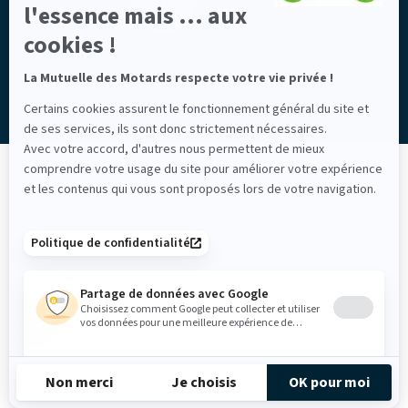
sur
l'essence mais ... aux
Axeptio
cookies !
Mentions légales
La Mutuelle des Motards respecte votre vie privée !
Certains cookies assurent le fonctionnement général du site et
de ses services, ils sont donc strictement nécessaires.
Avec votre accord, d'autres nous permettent de mieux
comprendre votre usage du site pour améliorer votre expérience
et les contenus qui vous sont proposés lors de votre navigation.
Politique de confidentialité
Partage de données avec Google
Choisissez comment Google peut collecter et utiliser
vos données pour une meilleure expérience de
navigation sur notre site. Votre vie privée est
primordiale et vous avez le plein contrôle ici.
Mesure d'audience et performance du site
Non merci
Je choisis
OK pour moi
Nous utilisons ces cookies pour comprendre la
fréquentation et les performances de notre site. Il