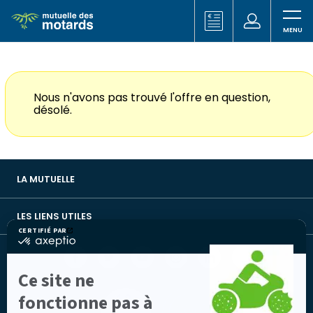
Aller
au
(nouvelle
(nouvelle
Votre
contenu
fenêtre)
fenêtre)
recherche
principal
Nous n'avons pas trouvé l'offre en question,
désolé.
LA MUTUELLE
LES LIENS UTILES
CERTIFIÉ PAR
certifié
par
Facebook
Twitter
Youtube
Instagram
Linkedin
Lib
Axeptio
(nouvelle
(nouvelle
(nouvelle
(nouvelle
(nouvelle
TV
-
Ce site ne
fenêtre)
fenêtre)
fenêtre)
fenêtre)
fenêtre)
(nouvelle
En
fenêtre)
savoir
fonctionne pas à
plus