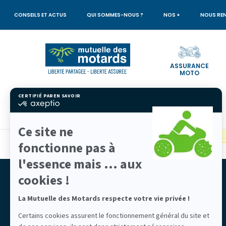
Aller
au
CONSEILS ET ACTUS
QUI SOMMES-NOUS ?
NOS +
NOUS RE
contenu
principal
ASSURANCE
MOTO
Votre
CERTIFIÉ PAR
EN SAVOIR PLUS SUR
recherche
certifié
par
Axeptio
Nous n'avons pas trouvé l'offre en question, désol
-
Ce site ne
En
savoir
fonctionne pas à
plus
sur
l'essence mais ... aux
Axeptio
cookies !
Liberté partagée
LIBERTÉ ASSURÉE
La Mutuelle des Motards respecte votre vie privée !
Mutuelle des Motards
Certains cookies assurent le fonctionnement général du site et