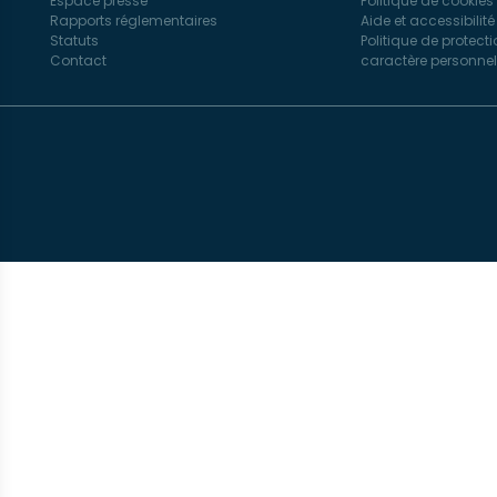
Espace presse
Politique de cookies
Rapports réglementaires
Aide et accessibilité
Statuts
Politique de protec
Contact
caractère personne