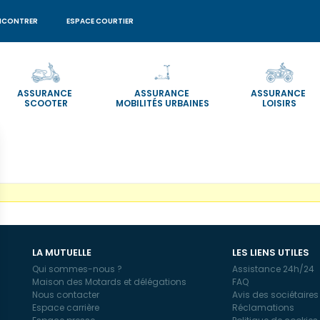
NCONTRER
ESPACE COURTIER
ASSURANCE
ASSURANCE
ASSURANCE
SCOOTER
MOBILITÉS URBAINES
LOISIRS
é.
LA MUTUELLE
LES LIENS UTILES
Qui sommes-nous ?
Assistance 24h/24
Maison des Motards et délégations
FAQ
Nous contacter
Avis des sociétaires
Espace carrière
Réclamations