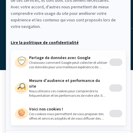
de ses services, ils sont donc strictement nécessaires.
Avec votre accord, d'autres nous permettent de mieux
comprendre votre usage du site pour améliorer votre
expérience et les contenus qui vous sont proposés lors de
votre navigation.
Lire la politique de confidentialité
©2024 Mutuelle des Motards.
Tous droits réservés
Partage de données avec Google
Choisissez comment Google peut collecter et utiliser
vos données pour une meilleure expérience de
navigation sur notre site. Votre vie privée est
primordiale et vous avez le plein contrôle ici.
Mesure d'audience et performance du
site
Nous utilisons ces cookies pour comprendre la
fréquentation et les performances de notre site. Il
nous aident à détecter de nombreux points
d’amélioration pour vous proposer des contenus
Voici nos cookies !
adaptés et une meilleure expérience utilisateur.
Ces cookies nous permettent de vous proposer des
offres et services adaptés et de vous diffuser des
contenus depuis notre site, tels que des vidéos