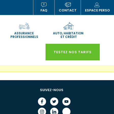
FAQ
CONTACT
ESPACE PERSO
(NOUVELLE
(NOUVELLE
(N
FENÊTRE)
FENÊTRE)
FE
ASSURANCE
AUTO, HABITATION
PROFESSIONNELS
ET CRÉDIT
TESTEZ NOS TARIFS
SUIVEZ-NOUS
Facebook
Twitter
Youtube
(nouvelle
(nouvelle
(nouvelle
fenêtre)
fenêtre)
fenêtre)
Instagram
Linkedin
Lib