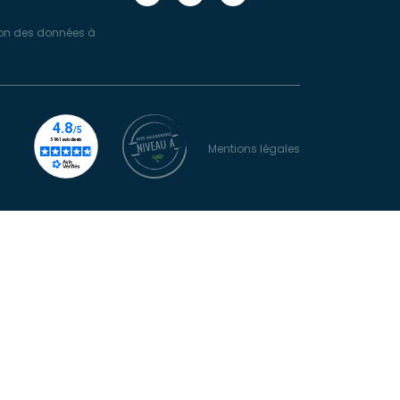
(nouvelle
(nouvelle
TV
fenêtre)
fenêtre)
(nouvelle
tion des données à
fenêtre)
l
Mentions légales