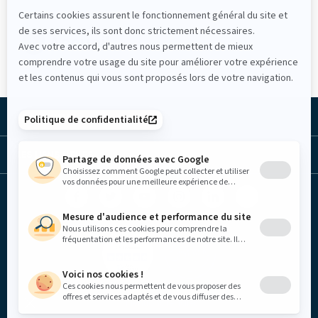
Certains cookies assurent le fonctionnement général du site et
de ses services, ils sont donc strictement nécessaires.
Accueil
Avec votre accord, d'autres nous permettent de mieux
comprendre votre usage du site pour améliorer votre expérience
et les contenus qui vous sont proposés lors de votre navigation.
LA MUTUELLE
Politique de confidentialité
LES LIENS UTILES
Partage de données avec Google
Choisissez comment Google peut collecter et utiliser
vos données pour une meilleure expérience de
navigation sur notre site. Votre vie privée est
Facebook
Twitter
Youtube
Instagram
Linkedin
Lib
primordiale et vous avez le plein contrôle ici.
(nouvelle
(nouvelle
(nouvelle
(nouvelle
(nouvelle
TV
Mesure d'audience et performance du site
fenêtre)
fenêtre)
fenêtre)
fenêtre)
fenêtre)
(nouvelle
Nous utilisons ces cookies pour comprendre la
fenêtre)
fréquentation et les performances de notre site. Il
nous aident à détecter de nombreux points
d’amélioration pour vous proposer des contenus
adaptés et une meilleure expérience utilisateur.
Voici nos cookies !
Ces cookies nous permettent de vous proposer des
offres et services adaptés et de vous diffuser des
Mentions légales
contenus depuis notre site, tels que des vidéos