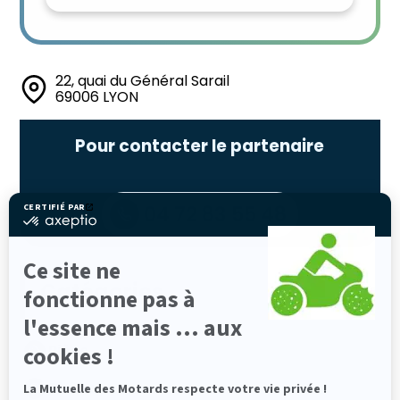
22, quai du Général Sarail
69006 LYON
Pour contacter le partenaire
04 72 83 55 48
CERTIFIÉ PAR
certifié
par
Axeptio
-
Ce site ne
En
Catégories
savoir
fonctionne pas à
plus
sur
l'essence mais ... aux
Axeptio
cookies !
Pièce
Rhône
La Mutuelle des Motards respecte votre vie privée !